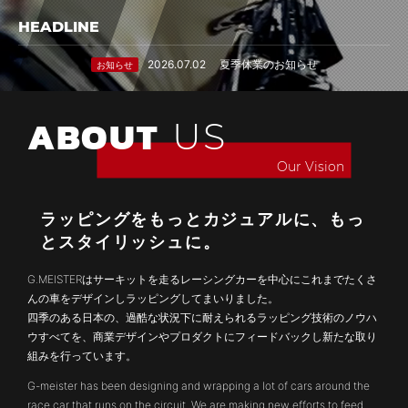
HEADLINE
2026.07.02
夏季休業のお知らせ
お知らせ
ABOUT
US
Our
Vision
ラッピングをもっとカジュアルに、もっ
とスタイリッシュに。
G.MEISTERはサーキットを走るレーシングカーを中心にこれまでたくさ
んの車をデザインしラッピングしてまいりました。
四季のある日本の、過酷な状況下に耐えられるラッピング技術のノウハ
ウすべてを、商業デザインやプロダクトにフィードバックし新たな取り
組みを行っています。
G-meister has been designing and wrapping a lot of cars around the
race car that runs on the circuit. We are making new efforts to feed