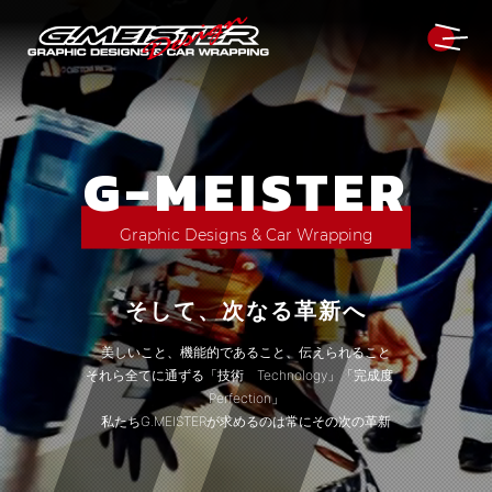
G-MEISTER
Graphic Designs
& Car Wrapping
そして、次なる革新へ
美しいこと、機能的であること、伝えられること
それら全てに通ずる「技術 Technology」「完成度
Perfection」
私たちG.MEISTERが求めるのは常にその次の革新