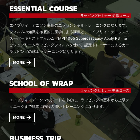
ESSENTIAL COURSE
ラッピングセミナー 必修コース
エイブリィ・デニソン主催のエッセンシャルトレーニングになります。
フィルムの知識を徹底的に座学による講義と、エイブリィ・デニソンの
スーパーキャストフィルム（MPI 1005 Supercast Easy Apply RS）及
びシュプリームラッピングフィルムを使い、認定トレーナーによるカー
ラッピングの施工 トレーニングになります。
MORE
SCHOOL OF WRAP
ラッピングセミナー 中級コース
エイブリィ・デニソンのシートを中心に、ラッピングの基本から上級テ
クニックまで非常に内容の濃いトレーニングになります。
MORE
BUSINESS TRIP