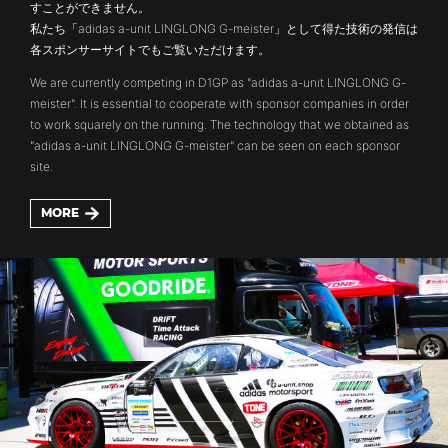
すことができません。
私たち「adidas a-unit LINGLONG G-meister」として得た技術の発信は
各スポンサーサイトでもご覧いただけます。
We are currently competing in D1GP as "adidas a-unit LINGLONG G-
meister". It is essential to cooperate with sponsor companies in order
to work squarely on the running. The technology that we obtained as
"adidas a-unit LINGLONG G-meister" can be seen on each sponsor
site.
MORE