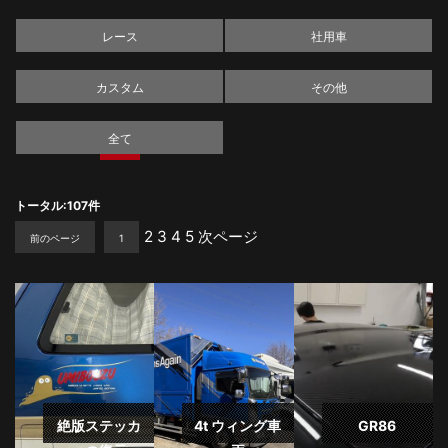
レース
社用車
カスタム
その他
全て
トータル:107件
2
3
4
5
次ページ
前のページ
1
絶版ステッカ
4t ウィング車
GR86