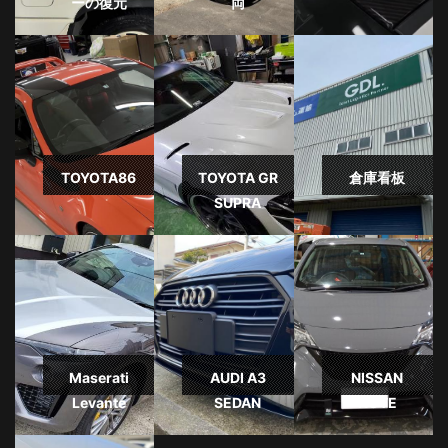
ーの復元
両
TOYOTA86
TOYOTA GR
倉庫看板
SUPRA
Maserati
AUDI A3
NISSAN
Levante
SEDAN
NOTE